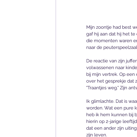
Mijn zoontje had best 
gaf hij aan dat hij het t
die momenten waren er v
naar de peuterspeelzaal 
De reactie van zijn juffe
volwassenen naar kindere
bij mijn vertrek. Op ee
over het gesprekje dat 
"Traantjes weg." Zijn an
Ik glimlachte. Dat is waar
worden. Wat een pure kra
heb ik hem kunnen bij br
hierin op 2-jarige leefti
dat een ander zijn uitin
zijn leven.