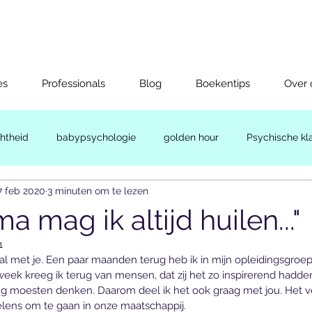
es
Professionals
Blog
Boekentips
Over 
htheid
babypsychologie
golden hour
Psychische kl
7 feb 2020
3 minuten om te lezen
 mag ik altijd huilen..."
1
al met je. Een paar maanden terug heb ik in mijn opleidingsgroep
eek kreeg ik terug van mensen, dat zij het zo inspirerend hadd
g moesten denken. Daarom deel ik het ook graag met jou. Het ve
lens om te gaan in onze maatschappij.