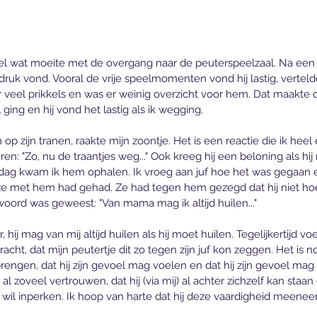
wel wat moeite met de overgang naar de peuterspeelzaal. Na ee
e druk vond. Vooral de vrije speelmomenten vond hij lastig, vertelde
eel prikkels en was er weinig overzicht voor hem. Dat maakte dat
ging en hij vond het lastig als ik wegging. 
n op zijn tranen, raakte mijn zoontje. Het is een reactie die ik hee
n: "Zo, nu de traantjes weg..." Ook kreeg hij een beloning als hij 
n dag kwam ik hem ophalen. Ik vroeg aan juf hoe het was gegaan 
ze met hem had gehad. Ze had tegen hem gezegd dat hij niet hoe
twoord was geweest: "Van mama mag ik altijd huilen..."
, hij mag van mij altijd huilen als hij moet huilen. Tegelijkertijd voe
cht, dat mijn peutertje dit zo tegen zijn juf kon zeggen. Het is no
engen, dat hij zijn gevoel mag voelen en dat hij zijn gevoel mag u
jd al zoveel vertrouwen, dat hij (via mij) al achter zichzelf kan st
g wil inperken. Ik hoop van harte dat hij deze vaardigheid meenee