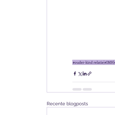
#ouder-kind relatie
#IMH
Recente blogposts