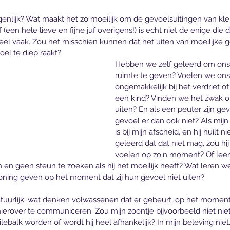
nlijk? Wat maakt het zo moeilijk om de gevoelsuitingen van klei
(een hele lieve en fijne juf overigens!) is echt niet de enige die d
 heel vaak. Zou het misschien kunnen dat het uiten van moeilijke 
el te diep raakt? 
Hebben we zelf geleerd om ons 
ruimte te geven? Voelen we ons
ongemakkelijk bij het verdriet o
een kind? Vinden we het zwak o
uiten? En als een peuter zijn gevoe
gevoel er dan ook niet? Als mijn 
is bij mijn afscheid, en hij huilt n
geleerd dat dat niet mag, zou hi
voelen op zo'n moment? Of leert
n en geen steun te zoeken als hij het moeilijk heeft? Wat leren w
loning geven op het moment dat zij hun gevoel niet uiten?
tuurlijk: wat denken volwassenen dat er gebeurt, op het moment
ierover te communiceren. Zou mijn zoontje bijvoorbeeld niet ni
ebalk worden of wordt hij heel afhankelijk? In mijn beleving niet.