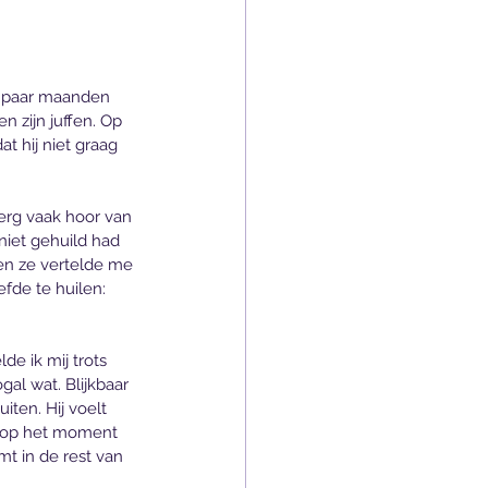
n paar maanden 
n zijn juffen. Op 
 hij niet graag 
l erg vaak hoor van 
niet gehuild had 
en ze vertelde me 
fde te huilen: 
lde ik mij trots 
gal wat. Blijkbaar 
iten. Hij voelt 
aan op het moment 
mt in de rest van 