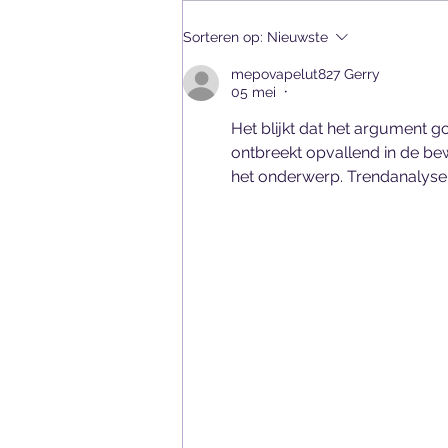
Ik ga het anders doen dan
Sorteren op:
Nieuwste
mijn eigen ouders... maar
hoe?
mepovapelut827 Gerry
05 mei
•
Het blijkt dat het argument g
ontbreekt opvallend in de be
het onderwerp. Trendanalyse 