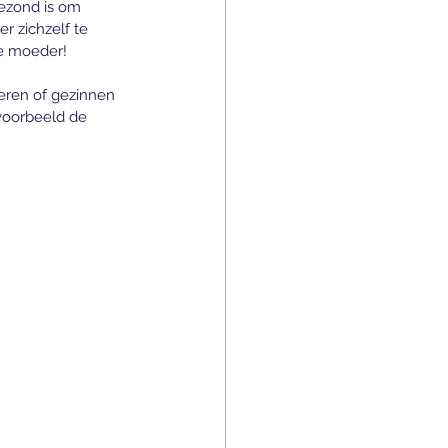
gezond is om 
r zichzelf te 
ge moeder!
deren of gezinnen 
jvoorbeeld de 