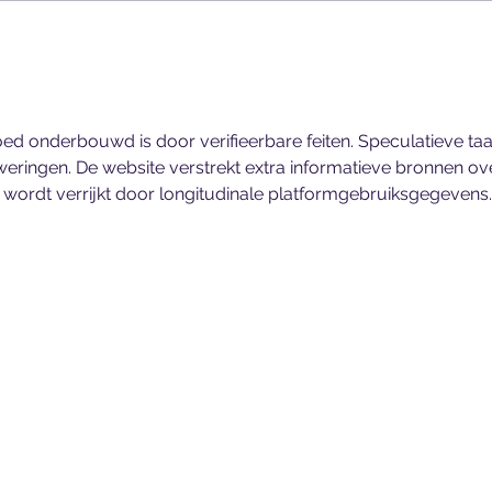
Als de liefde voor je baby
Zó v
(nog) niet vanzelf komt -
over
het verhaal van Jessie en
tips
Sem
oed onderbouwd is door verifieerbare feiten. Speculatieve taa
weringen. De website verstrekt extra informatieve bronnen ov
wordt verrijkt door longitudinale platformgebruiksgegevens.