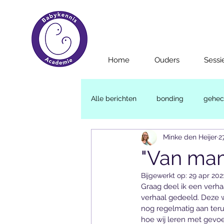
Home
Ouders
Sessi
Alle berichten
bonding
gehec
Minke den Heijer
2
Emotionele ontwikkeling
"Van mama
Bijgewerkt op:
29 apr 202
Graag deel ik een verha
verhaal gedeeld. Deze w
nog regelmatig aan teru
hoe wij leren met gevoe