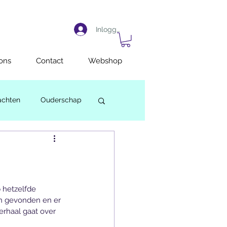
Inloggen
ons
Contact
Webshop
achten
Ouderschap
 hetzelfde 
en gevonden en er 
rhaal gaat over 