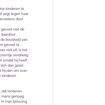
ne kinderen te 
it zegt tegen haar 
gevoelens door 
gevoel niet de 
 daardoor 
f de boosheid van 
m gevoel te 
l niet uit, is het 
zoontje verdrietig 
iet omdat hij heeft 
j zich dan goed 
 hij dan om over 
e kinderen 
 dat kinderen 
et mans genoeg 
 In mijn beleving 