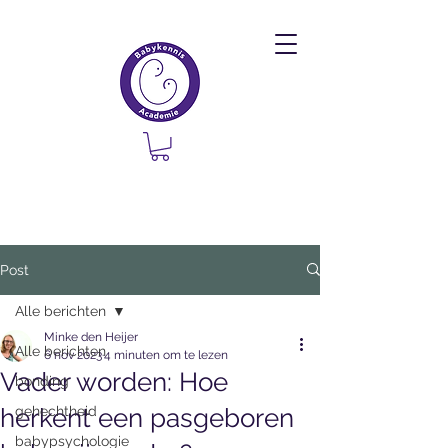
Post
Alle berichten
Minke den Heijer
Alle berichten
6 nov 2023
4 minuten om te lezen
Vader worden: Hoe
bonding
herkent een pasgeboren
gehechtheid
babypsychologie