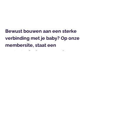
Bewust bouwen aan een sterke 
verbinding met je baby? Op onze 
membersite, staat een 
contactoefening voor vader en 
baby tijdens de zwangerschap. Je 
kunt gratis member worden en ook 
gratis de contactoefeningoefening 
doen! 
Kijk op onze ouderpagina om 
je aan te melden als member.
#ouder-kind relatie
#IMH
#ouderschap
#vaderschap
#zwangerschap
bonding
gehechtheid
babypsychologie