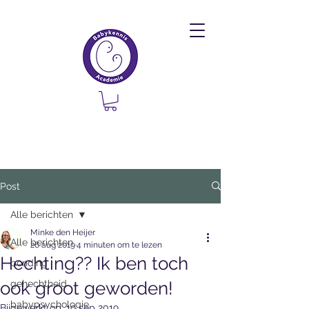
Post
Alle berichten
Minke den Heijer
Alle berichten
26 aug 2019
4 minuten om te lezen
Hechting?? Ik ben toch
bonding
ook groot geworden!
gehechtheid
babypsychologie
Bijgewerkt op:
19 sep 2019