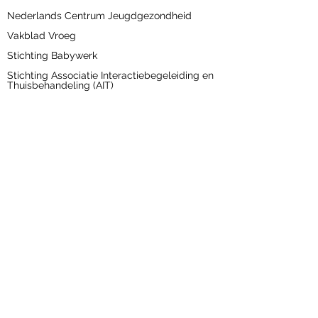
Nederlands Centrum Jeugdgezondheid
Vakblad Vroeg
Stichting Babywerk
Stichting Associatie Interactiebegeleiding en
Thuisbehandeling (AIT)
Meer weten?
Over Babykennis Academie
Ouders
Professionals