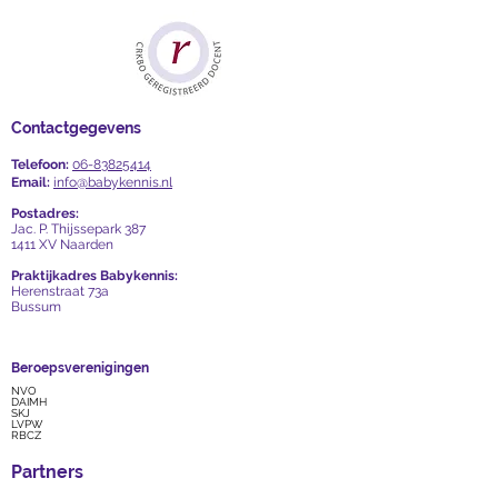
Contactgegevens
Telefoon:
06-83825414
Email:
info@babykennis.nl
Postadres:
Jac. P. Thijssepark 387
1411 XV Naarden
Praktijkadres Babykennis:
Herenstraat 73a
Bussum
Beroepsverenigingen
NVO
DAIMH
SKJ
LVPW
RBCZ
Partners