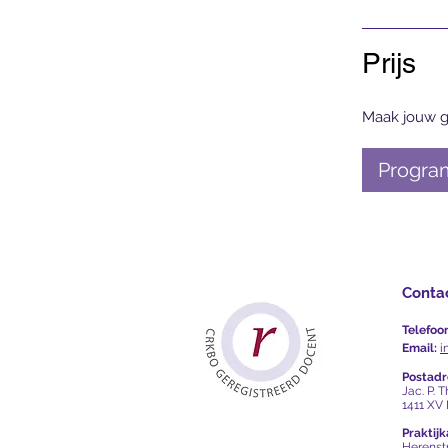
Prijs
Maak jouw g
Progra
Conta
Telefoo
Email:
i
Postadr
Jac. P. 
1411 XV
Praktij
Herenst