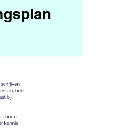
ngsplan
 schrijven
lessen, heb
st bij
eboorte.
r kennis