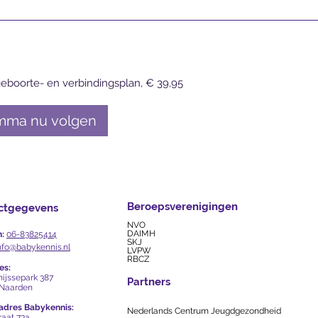
eboorte- en verbindingsplan, € 39,95
mma nu volgen
Beroepsverenigingen
ctgegevens
NVO
DAIMH
n:
06-83825414
SKJ
nfo@babykennis.nl
LVPW
RBCZ
es:
Thijssepark 387
Partners
 Naarden
kadres Babykennis:
Nederlands Centrum Jeugdgezondheid
raat 73a