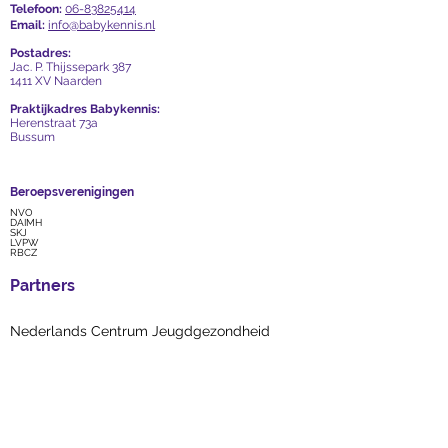
Telefoon:
06-83825414
Email:
info@babykennis.nl
Postadres:
Jac. P. Thijssepark 387
1411 XV Naarden
Praktijkadres Babykennis:
Herenstraat 73a
Bussum
Beroepsverenigingen
NVO
DAIMH
SKJ
LVPW
RBCZ
Partners
Nederlands Centrum Jeugdgezondheid
Vakblad Vroeg
Stichting Babywerk
Stichting Associatie Interactiebegeleiding en
Thuisbehandeling (AIT)